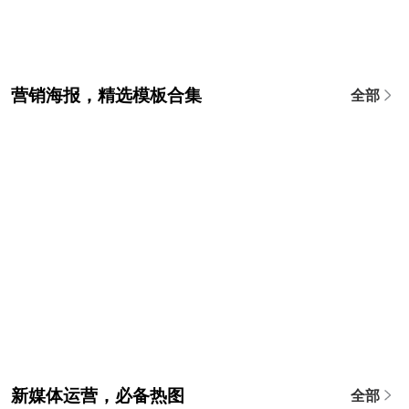
营销海报，精选模板合集
全部
新媒体运营，必备热图
全部