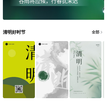
清明好时节
全部