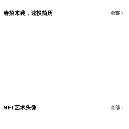
春招来袭，速投简历
全部
NFT艺术头像
全部