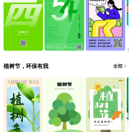
植树节，环保有我
全部