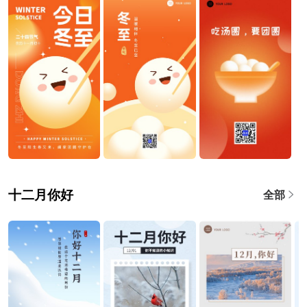
十二月你好
全部