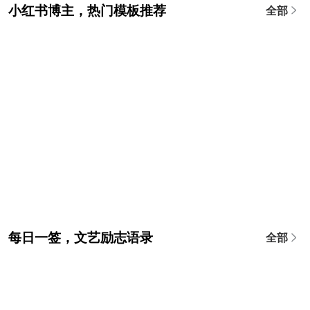
小红书博主，热门模板推荐
全部
每日一签，文艺励志语录
全部