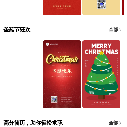
圣诞节狂欢
全部
高分简历，助你轻松求职
全部