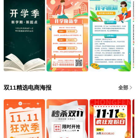
双11精选电商海报
全部