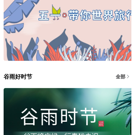
谷雨好时节
全部