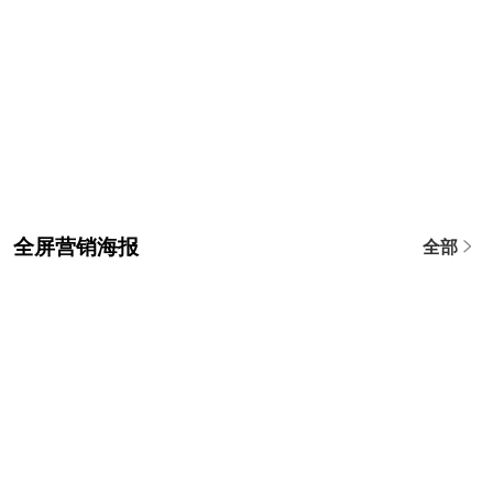
全屏营销海报
全部