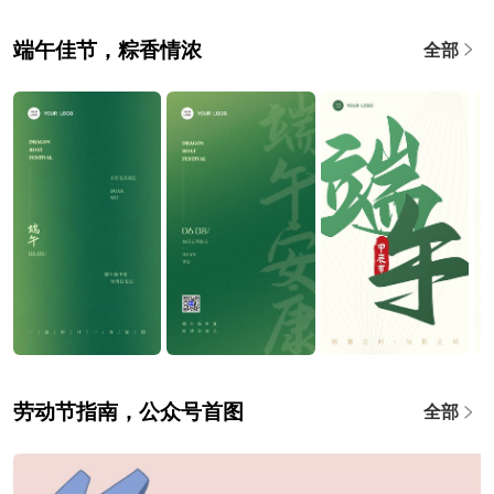
端午佳节，粽香情浓
全部
劳动节指南，公众号首图
全部