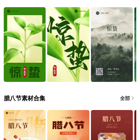
腊八节素材合集
全部