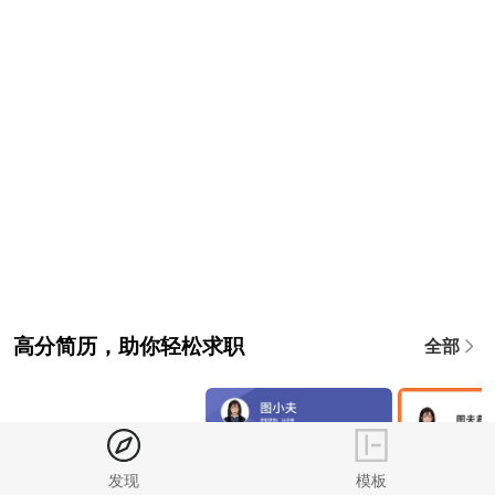
高分简历，助你轻松求职
全部
发现
模板