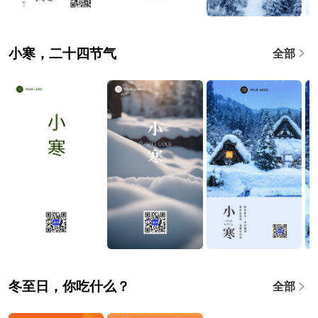
小寒，二十四节气
全部
冬至日，你吃什么？
全部