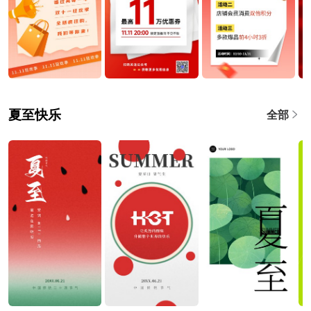
夏至快乐
全部