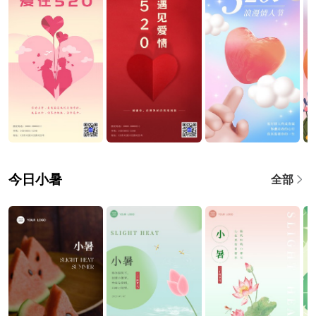
今日小暑
全部