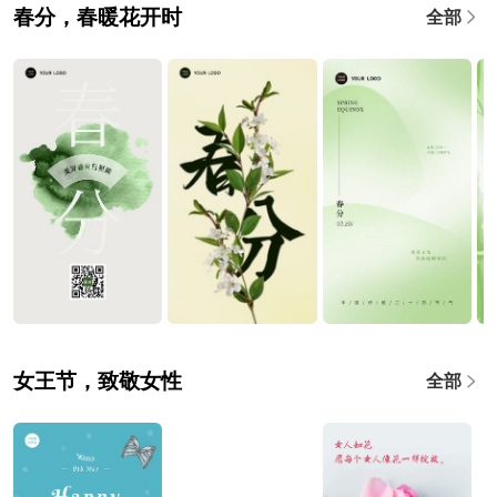
春分，春暖花开时
全部
女王节，致敬女性
全部