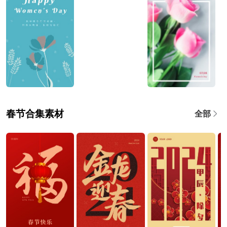
春节合集素材
全部