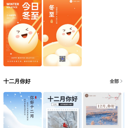
十二月你好
全部