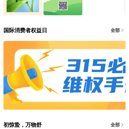
国际消费者权益日
全部
初惊蛰，万物舒
全部