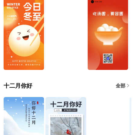
十二月你好
全部