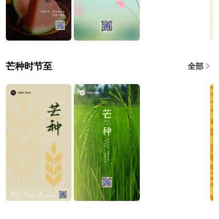
芒种时节至
全部