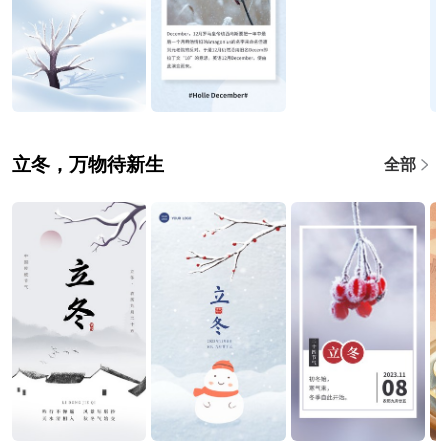
立冬，万物待新生
全部