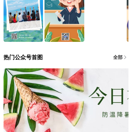
热门公众号首图
全部