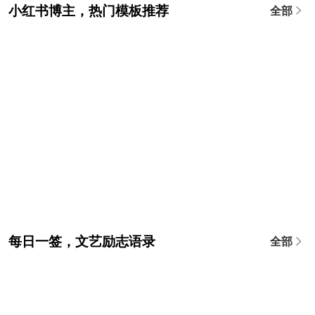
小红书博主，热门模板推荐
全部
每日一签，文艺励志语录
全部