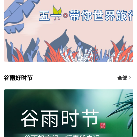
谷雨好时节
全部