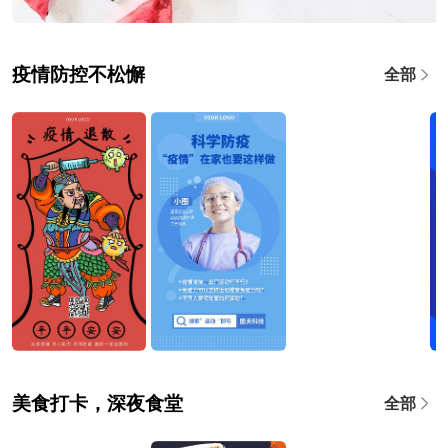
疫情防控不松懈
全部
美食打卡，深夜食堂
全部