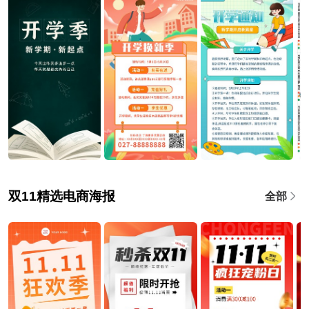
双11精选电商海报
全部