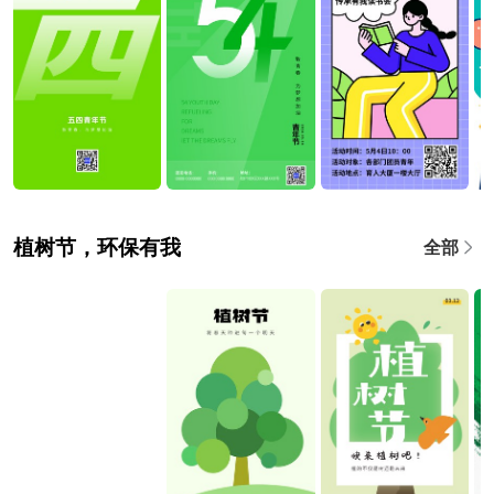
植树节，环保有我
全部