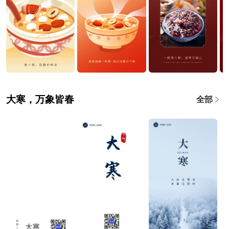
大寒，万象皆春
全部