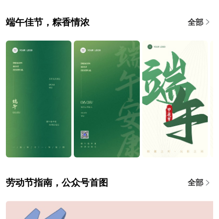
端午佳节，粽香情浓
全部
劳动节指南，公众号首图
全部