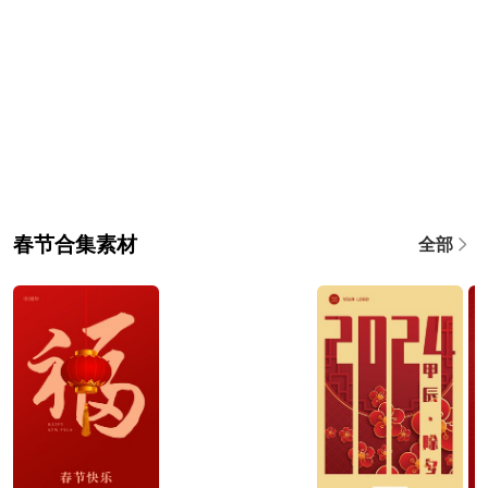
春节合集素材
全部