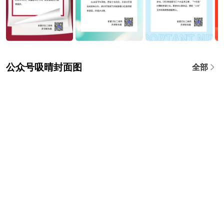
公众号吸晴封面图
全部