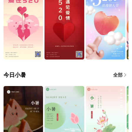
今日小暑
全部