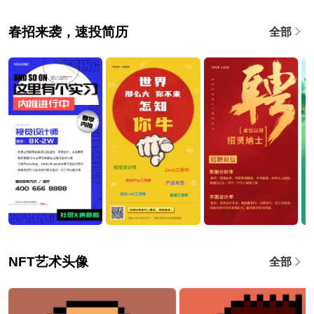
春招来袭，速投简历
全部
NFT艺术头像
全部