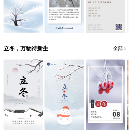
立冬，万物待新生
全部