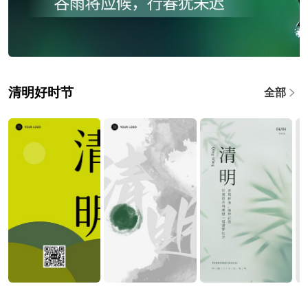
清明好时节
全部