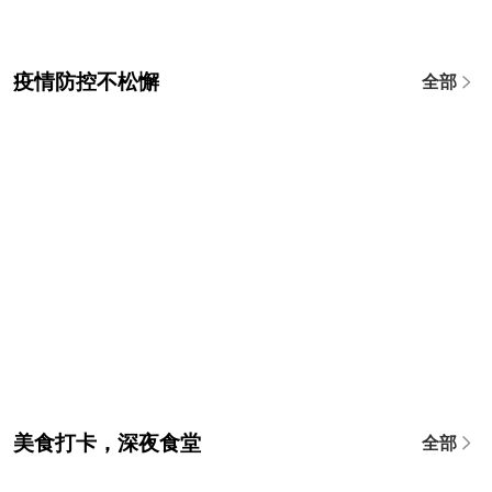
疫情防控不松懈
全部
美食打卡，深夜食堂
全部