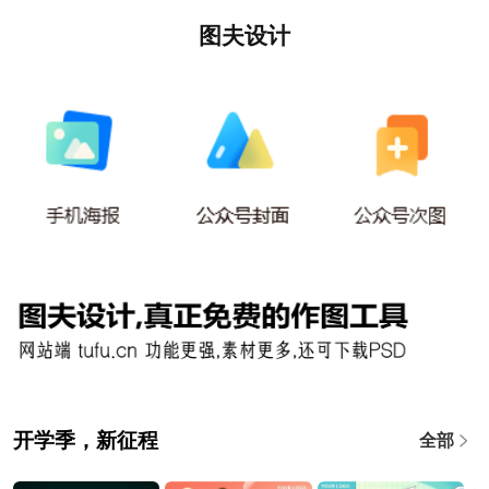
图夫设计
开学季，新征程
全部