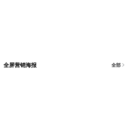
全屏营销海报
全部