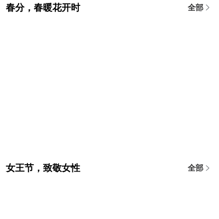
春分，春暖花开时
全部
女王节，致敬女性
全部