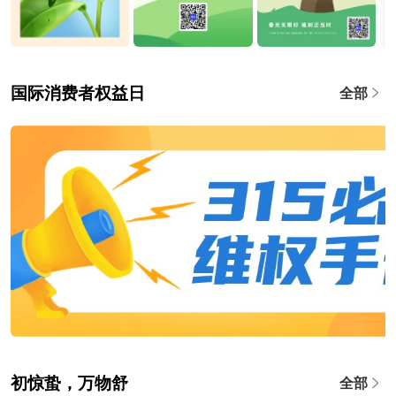
国际消费者权益日
全部
初惊蛰，万物舒
全部