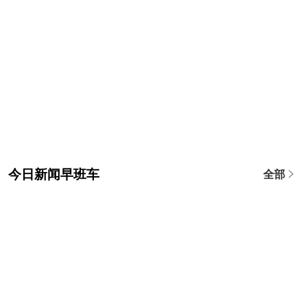
今日新闻早班车
全部