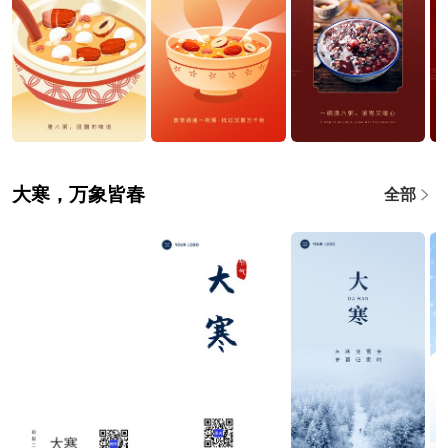
大寒，万象皆春
全部