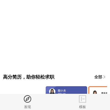
高分简历，助你轻松求职
全部
发现
模板