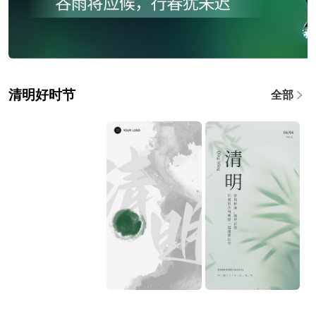
清明好时节
全部