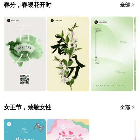
春分，春暖花开时
全部
女王节，致敬女性
全部