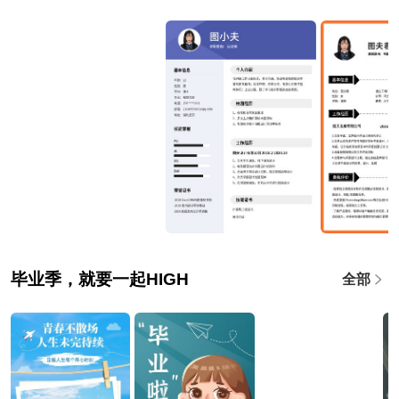
毕业季，就要一起HIGH
全部