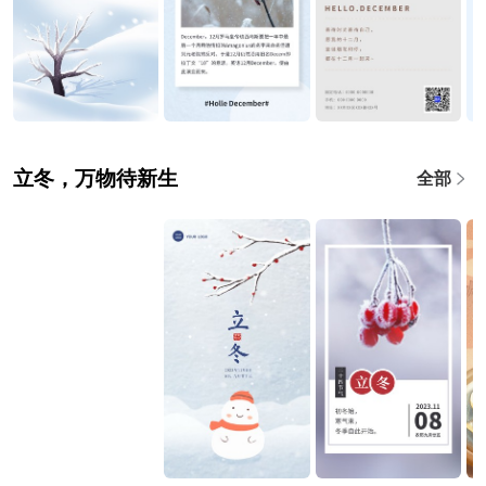
立冬，万物待新生
全部