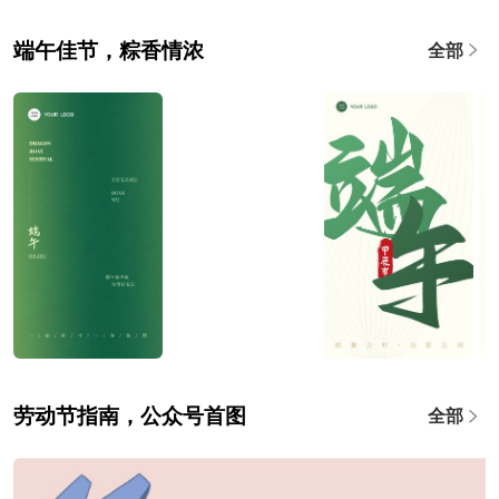
端午佳节，粽香情浓
全部
劳动节指南，公众号首图
全部