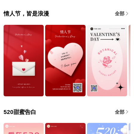
情人节，皆是浪漫
全部
520甜蜜告白
全部