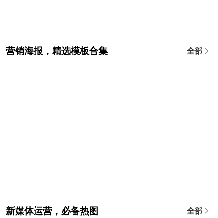
营销海报，精选模板合集
全部
新媒体运营，必备热图
全部