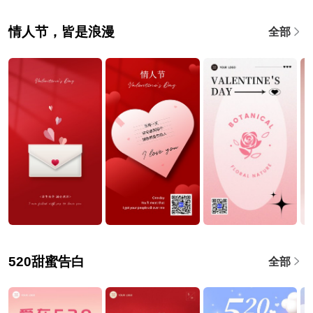
情人节，皆是浪漫
全部
520甜蜜告白
全部