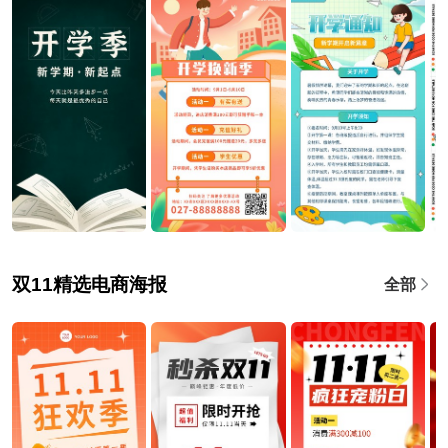
双11精选电商海报
全部