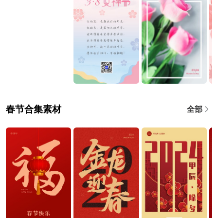
春节合集素材
全部