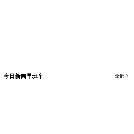
今日新闻早班车
全部