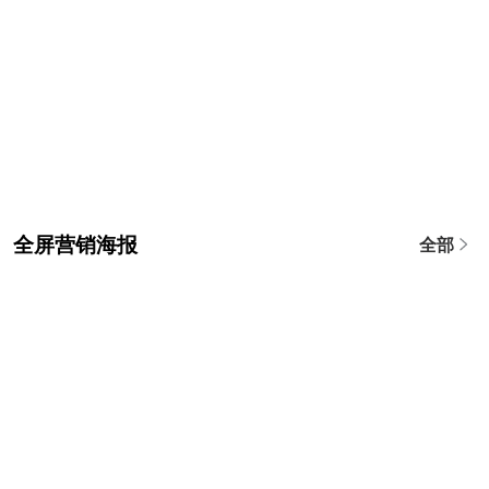
全屏营销海报
全部