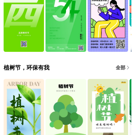
植树节，环保有我
全部