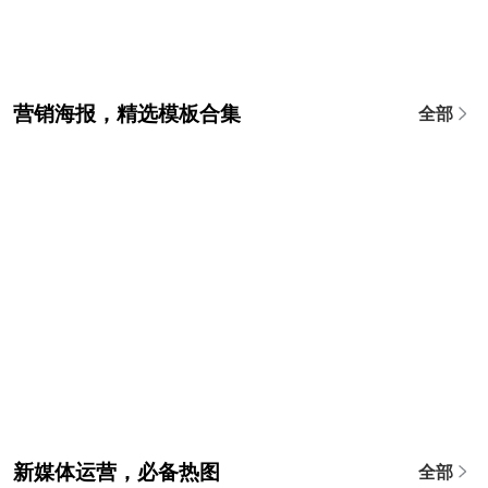
营销海报，精选模板合集
全部
新媒体运营，必备热图
全部