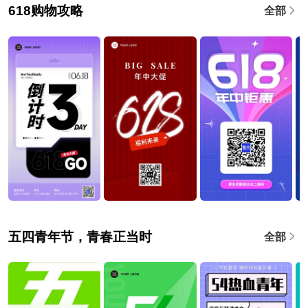
618购物攻略
全部
五四青年节，青春正当时
全部