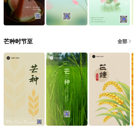
芒种时节至
全部