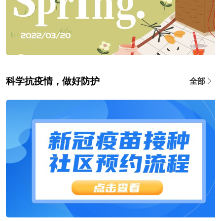
科学抗疫情，做好防护
全部