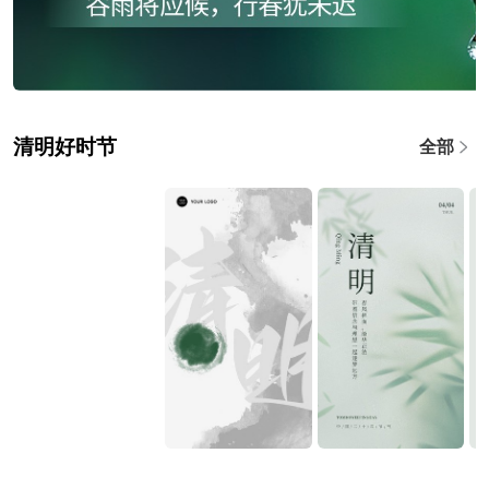
清明好时节
全部