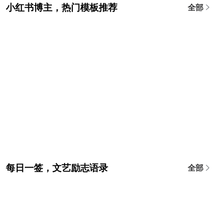
小红书博主，热门模板推荐
全部
每日一签，文艺励志语录
全部