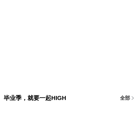
毕业季，就要一起HIGH
全部