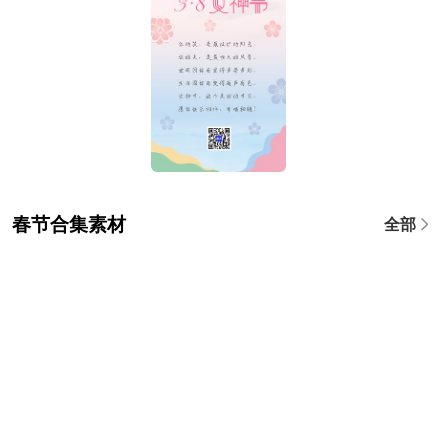
春节合集素材
全部