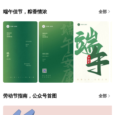
端午佳节，粽香情浓
全部
劳动节指南，公众号首图
全部