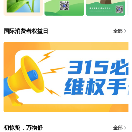
国际消费者权益日
全部
初惊蛰，万物舒
全部