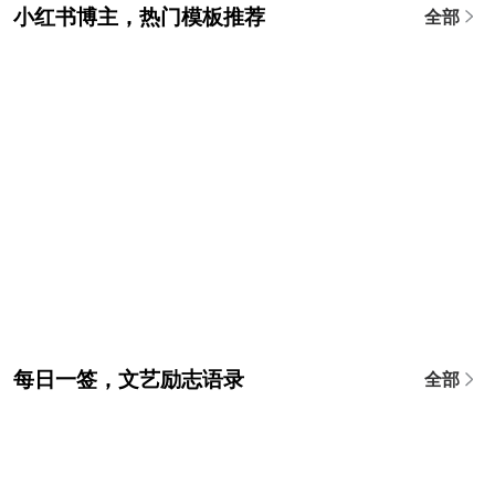
小红书博主，热门模板推荐
全部
每日一签，文艺励志语录
全部