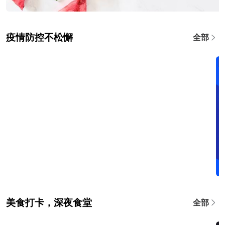
疫情防控不松懈
全部
美食打卡，深夜食堂
全部