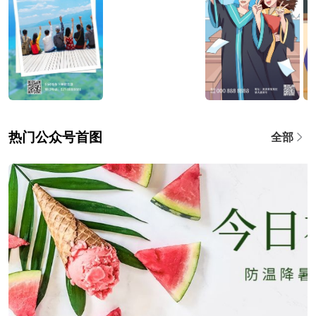
热门公众号首图
全部