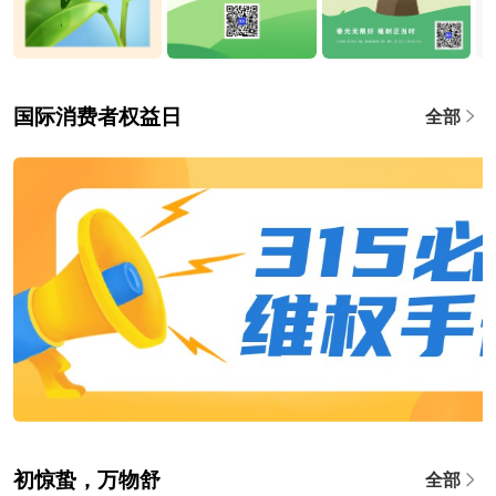
国际消费者权益日
全部
初惊蛰，万物舒
全部