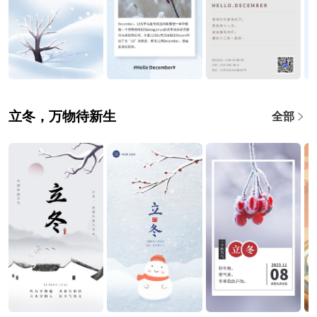
立冬，万物待新生
全部