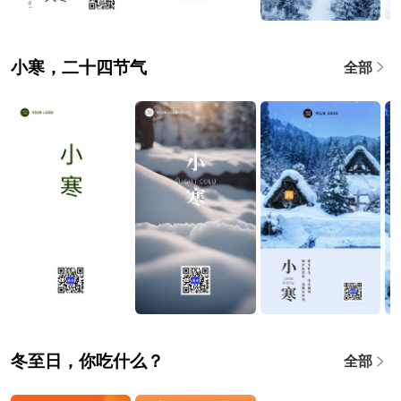
小寒，二十四节气
全部
冬至日，你吃什么？
全部