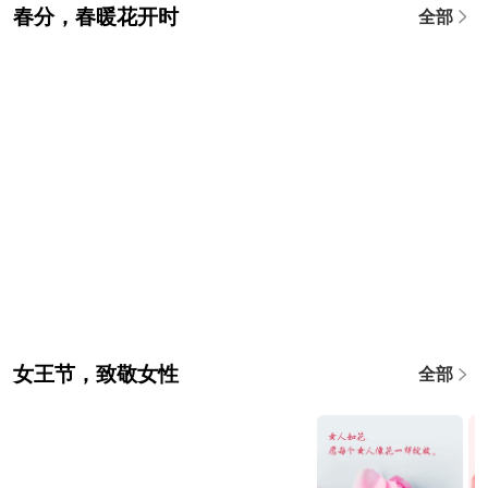
春分，春暖花开时
全部
女王节，致敬女性
全部