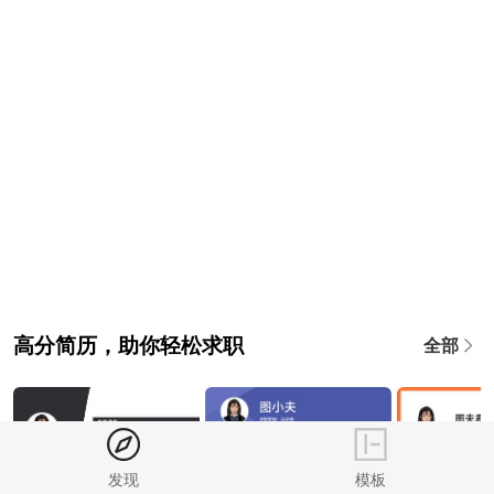
高分简历，助你轻松求职
全部
发现
模板