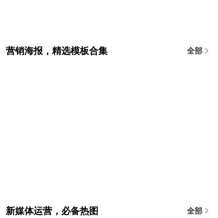
营销海报，精选模板合集
全部
新媒体运营，必备热图
全部