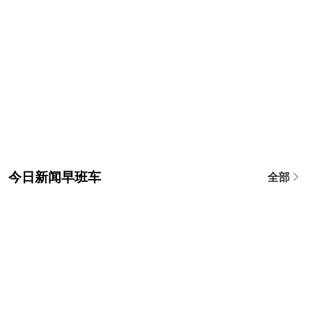
今日新闻早班车
全部