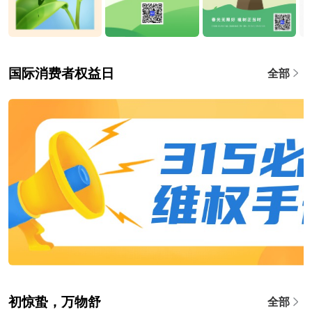
国际消费者权益日
全部
初惊蛰，万物舒
全部