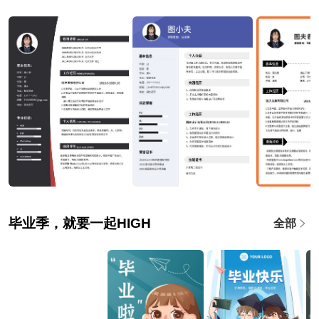
毕业季，就要一起HIGH
全部