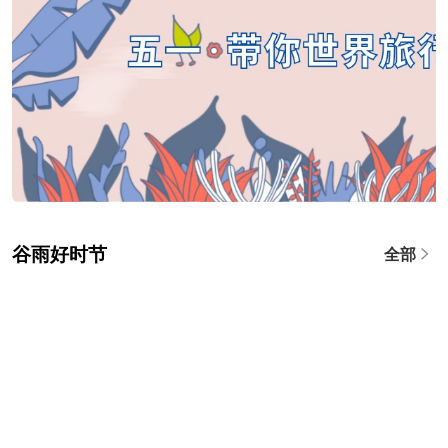
谷雨好时节
全部