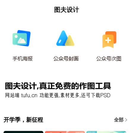
图夫设计
开学季，新征程
全部