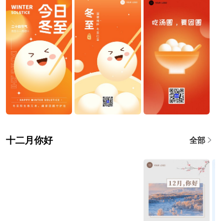
十二月你好
全部