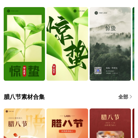
腊八节素材合集
全部