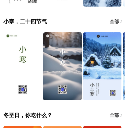
小寒，二十四节气
全部
冬至日，你吃什么？
全部