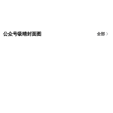
公众号吸晴封面图
全部