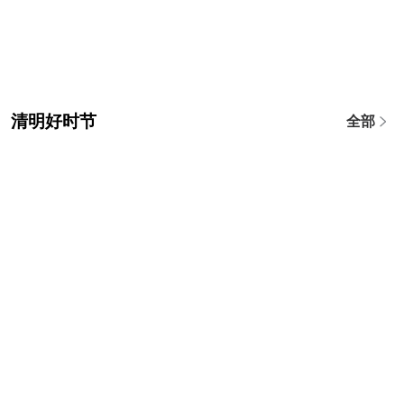
清明好时节
全部