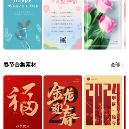
春节合集素材
全部