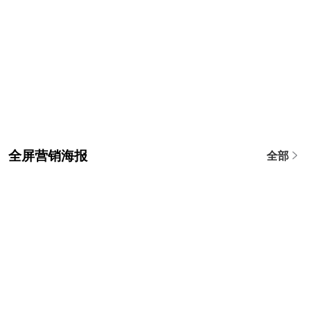
全屏营销海报
全部