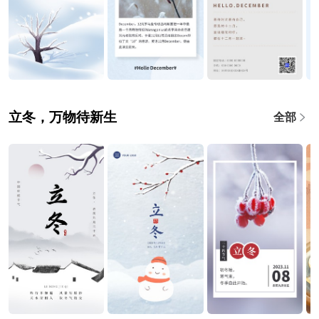
立冬，万物待新生
全部