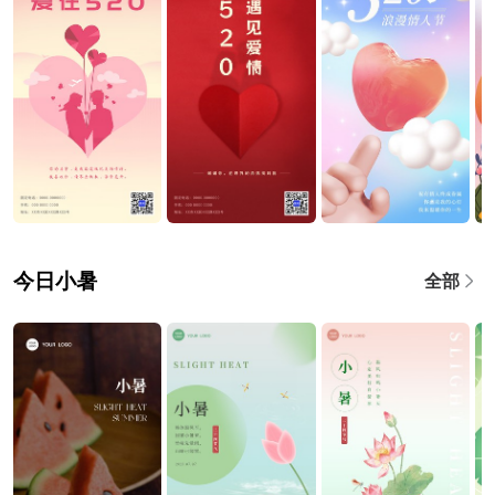
今日小暑
全部