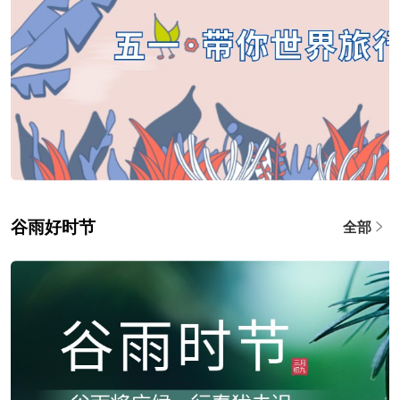
谷雨好时节
全部