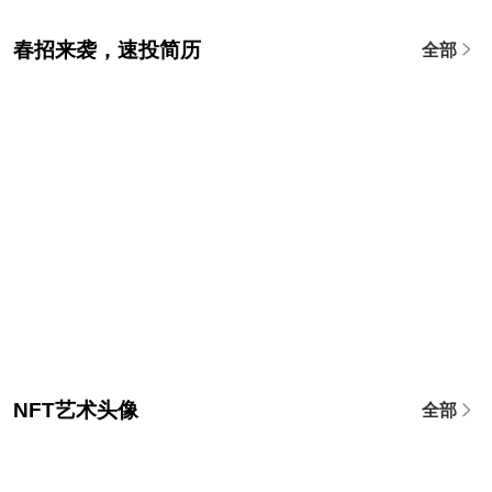
春招来袭，速投简历
全部
NFT艺术头像
全部