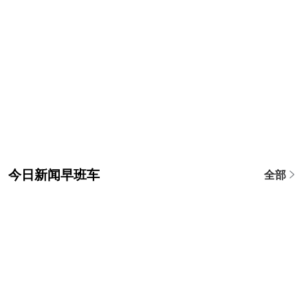
今日新闻早班车
全部