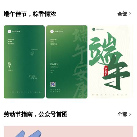
端午佳节，粽香情浓
全部
劳动节指南，公众号首图
全部