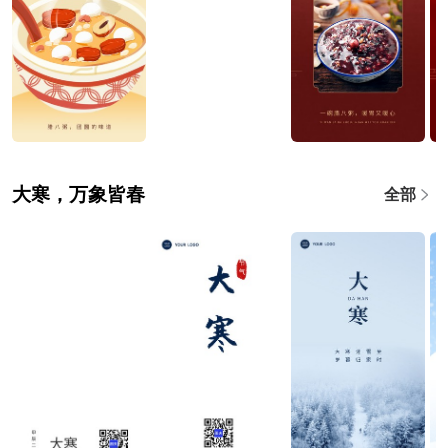
大寒，万象皆春
全部