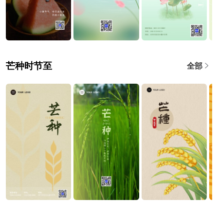
芒种时节至
全部