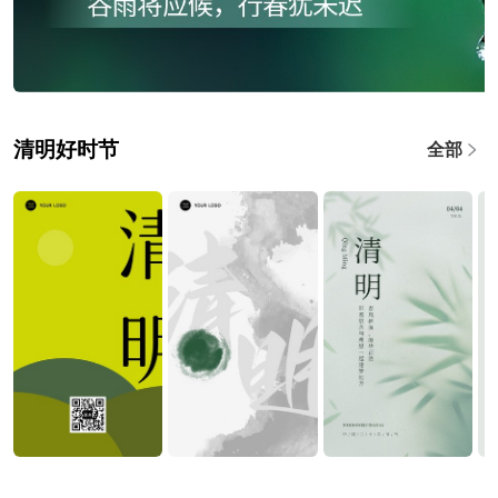
清明好时节
全部