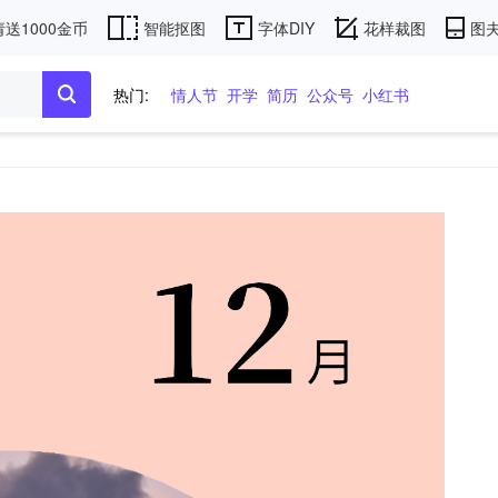
送1000金币
智能抠图
字体DIY
花样裁图
图夫
热门:
情人节
开学
简历
公众号
小红书