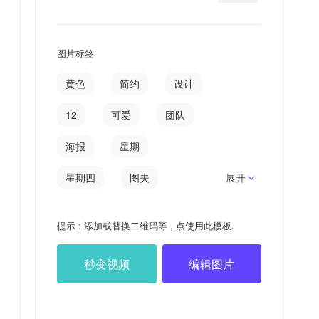
图片标签
黄色
简约
设计
12
可爱
团队
海报
星期
星期四
图夫
展开
小可
小可爱
提示 : 添加或替换二维码等 , 点使用此模板.
日签
三国
秒变视频
编辑图片
三国志
先人后己
先人
20211230