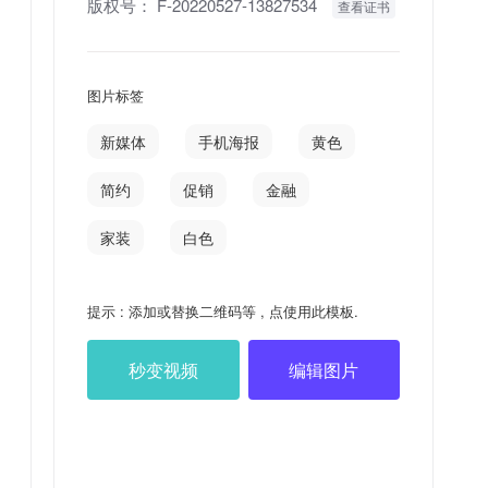
版权号：
F-20220527-13827534
查看证书
图片标签
新媒体
手机海报
黄色
简约
促销
金融
家装
白色
提示 : 添加或替换二维码等 , 点使用此模板.
秒变视频
编辑图片