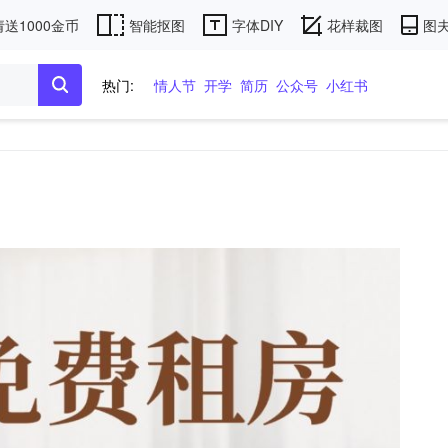
送1000金币
智能抠图
字体DIY
花样裁图
图夫
热门:
情人节
开学
简历
公众号
小红书