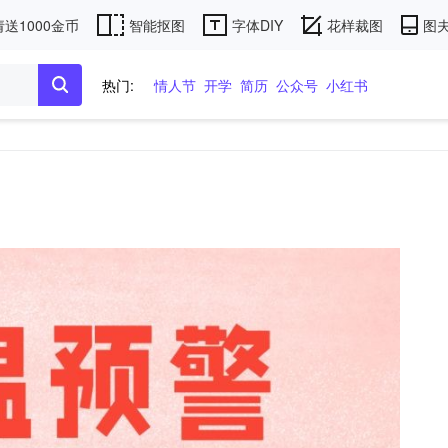
送1000金币
智能抠图
字体DIY
花样裁图
图夫
热门:
情人节
开学
简历
公众号
小红书