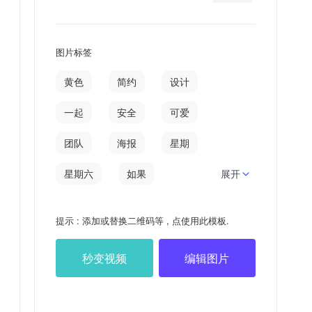
图片标签
黄色
简约
设计
一起
安全
可爱
团队
海报
星期
星期六
如果
展开
为了
07
31
提示 : 添加或替换二维码等 , 点使用此模板.
图夫
小可
秒变视频
编辑图片
小可爱
日签
七月
大海
存在