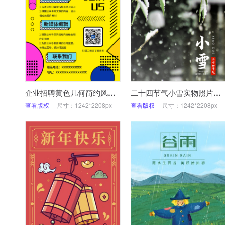
企业招聘黄色几何简约风手机海报
二十四节气小雪实物照片竹子
查看版权
尺寸：1242*2208px
查看版权
尺寸：1242*2208px