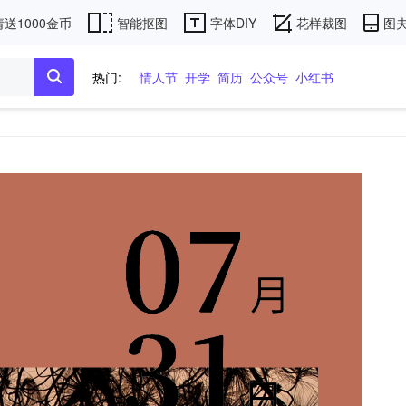
送1000金币
智能抠图
字体DIY
花样裁图
图夫
热门:
情人节
开学
简历
公众号
小红书