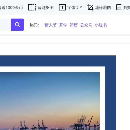
送1000金币
智能抠图
字体DIY
花样裁图
图夫
热门:
情人节
开学
简历
公众号
小红书