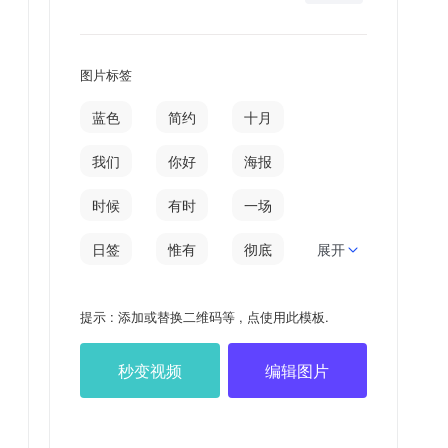
图片标签
蓝色
简约
十月
我们
你好
海报
时候
有时
一场
日签
惟有
彻底
展开
清楚
有时候
提示 : 添加或替换二维码等 , 点使用此模板.
视线
眼泪
秒变视频
编辑图片