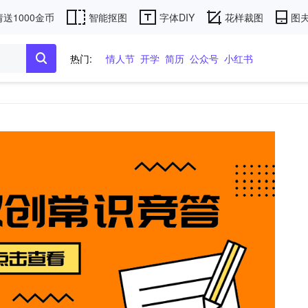
送1000金币
智能抠图
字体DIY
花样裁图
图夫
热门:
情人节
开学
简历
公众号
小红书