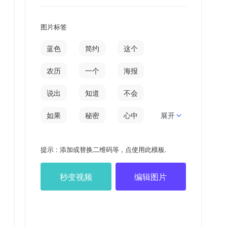
图片标签
蓝色
简约
这个
农历
一个
海报
说出
知道
不会
如果
秘密
心中
展开
深山
这样
日签
提示 : 添加或替换二维码等 , 点使用此模板.
七月
然后
山里
秒变视频
编辑图片
树上
对着
赴任
难过
廿九
0905