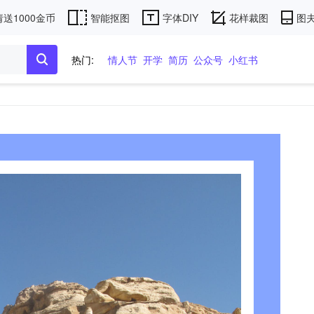
送1000金币
智能抠图
字体DIY
花样裁图
图夫
热门:
情人节
开学
简历
公众号
小红书