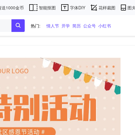
送1000金币
智能抠图
字体DIY
花样裁图
图夫
热门:
情人节
开学
简历
公众号
小红书