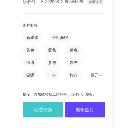
版权号：
F-20200812-85554329
查看证书
图片标签
新媒体
手机海报
黄色
蓝色
紫色
卡通
参与
发布
温暖
一份
旅行
展开
美好
时光
提示 : 添加或替换二维码等 , 点使用此模板.
好时光
8月
老师
秒变视频
编辑图片
记录
即可
至少
一张
方式
出来