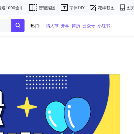
送1000金币
智能抠图
字体DIY
花样裁图
图夫
热门:
情人节
开学
简历
公众号
小红书