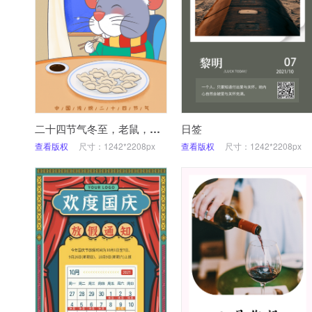
二十四节气冬至，老鼠，饺子，冬夜，手绘插画
日签
查看版权
尺寸：1242*2208px
查看版权
尺寸：1242*2208px