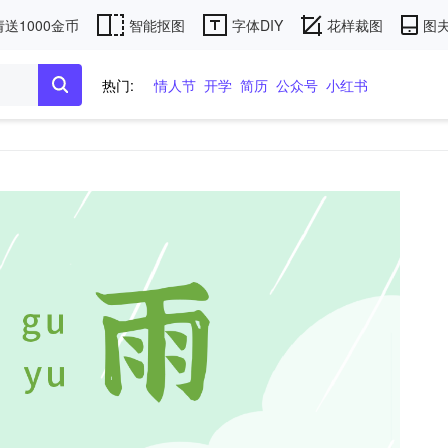
送1000金币
智能抠图
字体DIY
花样裁图
图夫
热门:
情人节
开学
简历
公众号
小红书