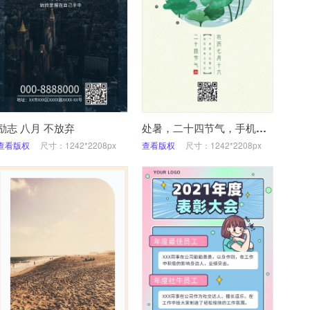
励志 八月 不放弃
处暑，二十四节气，手机海报
查看版权
尺寸：1242*2208px
查看版权
尺寸：1242*2208px