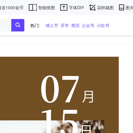
送1000金币
智能抠图
字体DIY
花样裁图
图夫
热门:
情人节
开学
简历
公众号
小红书