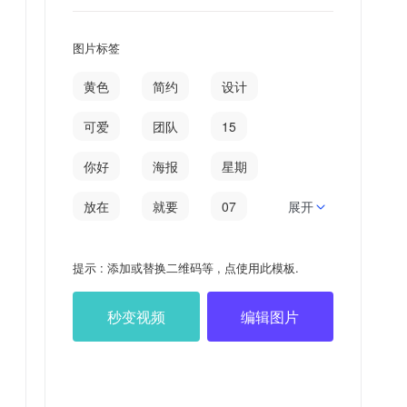
图片标签
黄色
简约
设计
可爱
团队
15
你好
海报
星期
放在
就要
07
展开
星期四
图夫
提示 : 添加或替换二维码等 , 点使用此模板.
小可
小可爱
秒变视频
编辑图片
日签
七月
2021715
哪怕
吐丝
锅里煮