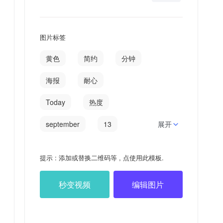
图片标签
黄色
简约
分钟
海报
耐心
Today
热度
september
13
展开
好好
Luck
三分
提示 : 添加或替换二维码等 , 点使用此模板.
三分钟
日签
秒变视频
编辑图片
放下