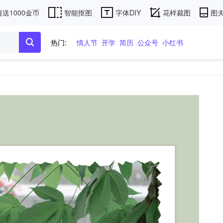
送1000金币
智能抠图
字体DIY
花样裁图
图夫
热门:
情人节
开学
简历
公众号
小红书