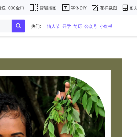
送1000金币
智能抠图
字体DIY
花样裁图
图夫
热门:
情人节
开学
简历
公众号
小红书