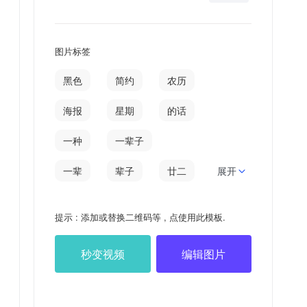
图片标签
黑色
简约
农历
海报
星期
的话
一种
一辈子
一辈
辈子
廿二
展开
星期二
日签
提示 : 添加或替换二维码等 , 点使用此模板.
八月
假如
寄语
秒变视频
编辑图片
错误
加错
情愿
怕错
错上加错