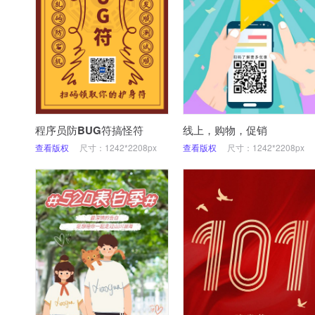
程序员防BUG符搞怪符
线上，购物，促销
查看版权
尺寸：1242*2208px
查看版权
尺寸：1242*2208px