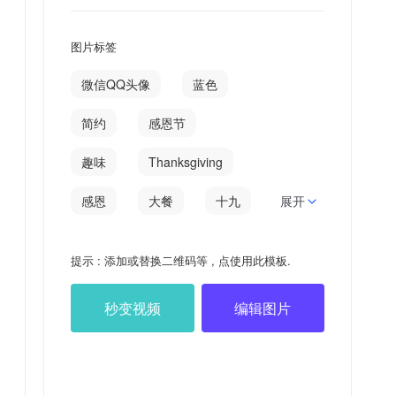
图片标签
微信QQ头像
蓝色
简约
感恩节
趣味
Thanksgiving
感恩
大餐
十九
展开
dinner
烤鸡
提示 : 添加或替换二维码等 , 点使用此模板.
九十九
红酒
秒变视频
编辑图片
活到
九十