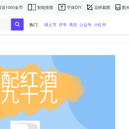
送1000金币
智能抠图
字体DIY
花样裁图
图夫
热门:
情人节
开学
简历
公众号
小红书