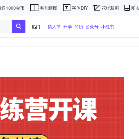
送1000金币
智能抠图
字体DIY
花样裁图
图夫
热门:
情人节
开学
简历
公众号
小红书