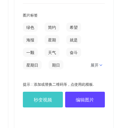
图片标签
绿色
简约
希望
海报
星期
就是
一颗
天气
奋斗
星期日
期日
展开
日签
婚嫁
沃土
提示 : 添加或替换二维码等 , 点使用此模板.
滴汗
汗珠
自知
秒变视频
编辑图片
一滴
孕育
知者
良种