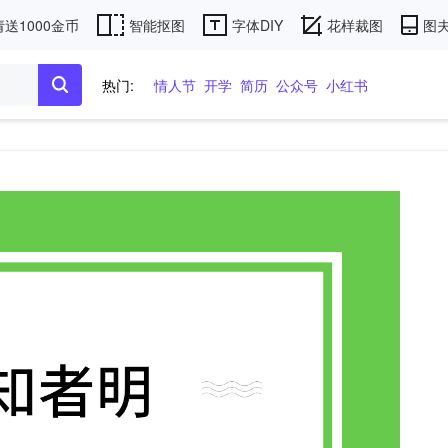
送1000金币
智能抠图
字体DIY
花样裁图
图夫
热门:
情人节
开学
简历
公众号
小红书