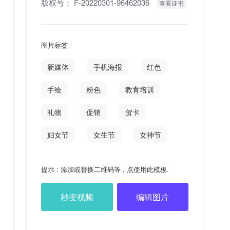
版权号：
F-20220301-96462036
查看证书
图片标签
新媒体
手机海报
红色
手绘
粉色
教育培训
礼物
促销
贺卡
妇女节
女生节
女神节
提示 : 添加或替换二维码等 , 点使用此模板.
秒变视频
编辑图片