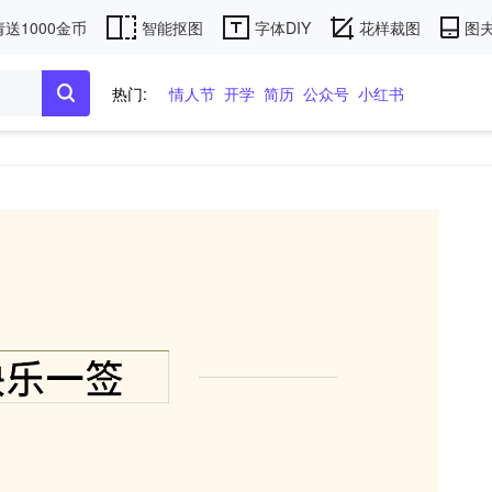
送1000金币
智能抠图
字体DIY
花样裁图
图夫
热门:
情人节
开学
简历
公众号
小红书