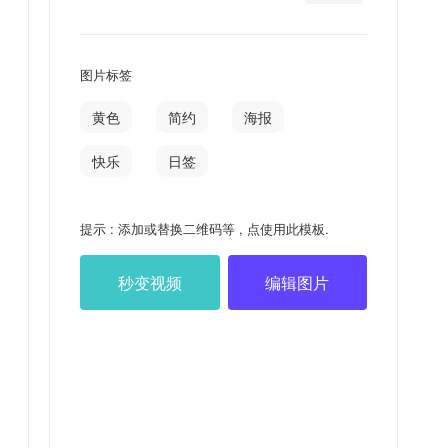
图片标签
黄色
简约
海报
快乐
日签
提示 : 添加或替换二维码等 , 点使用此模板.
秒变视频
编辑图片