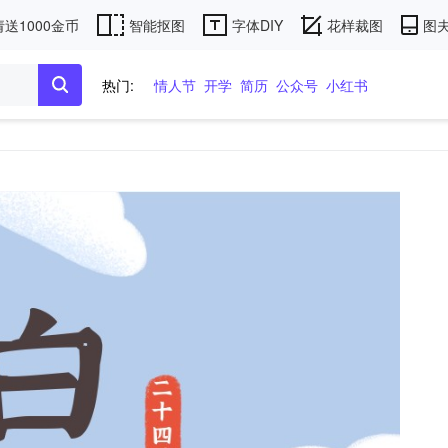
送1000金币
智能抠图
字体DIY
花样裁图
图夫
热门:
情人节
开学
简历
公众号
小红书