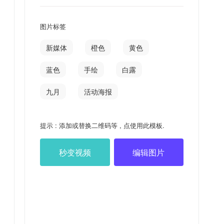
图片标签
新媒体
橙色
黄色
蓝色
手绘
白露
九月
活动海报
提示 : 添加或替换二维码等 , 点使用此模板.
秒变视频
编辑图片