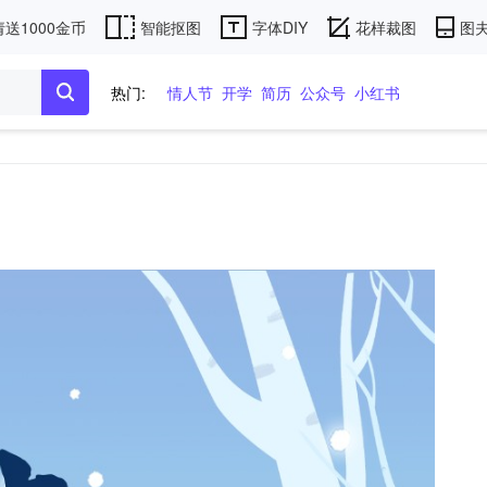
送1000金币
智能抠图
字体DIY
花样裁图
图夫
热门:
情人节
开学
简历
公众号
小红书