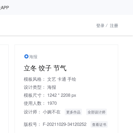
APP
登录
/
注册
海报
立冬 饺子 节气
模板风格：
文艺
卡通
手绘
设计类型：
海报
模板尺寸：
1242 * 2208 px
使用人数：
1970
设计师：
小婉不在
更多作品
全部设计师
版权号：
F-20211029-34120252
查看证书