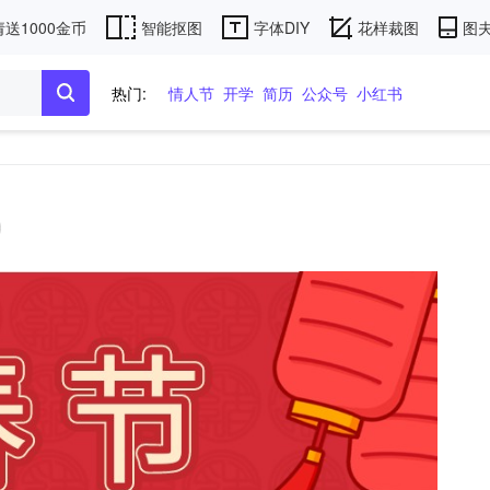
送1000金币
智能抠图
字体DIY
花样裁图
图夫
热门:
情人节
开学
简历
公众号
小红书