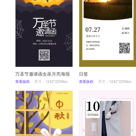
万圣节邀请函女巫月亮海报
日签
查看版权
尺寸：1242*2208px
查看版权
尺寸：1242*2208px