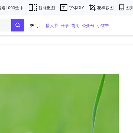
送1000金币
智能抠图
字体DIY
花样裁图
图夫
热门:
情人节
开学
简历
公众号
小红书