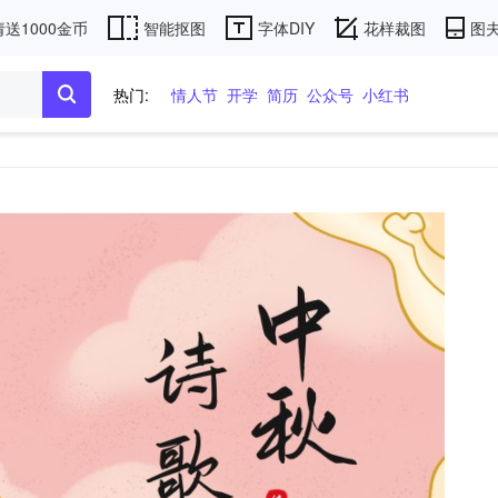
送1000金币
智能抠图
字体DIY
花样裁图
图夫
热门:
情人节
开学
简历
公众号
小红书