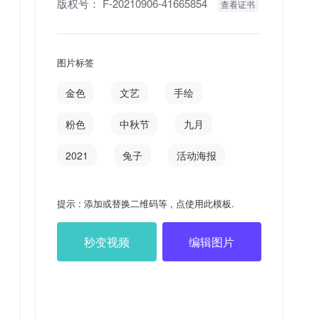
版权号：
F-20210906-41665854
查看证书
图片标签
金色
文艺
手绘
粉色
中秋节
九月
2021
兔子
活动海报
提示 : 添加或替换二维码等 , 点使用此模板.
秒变视频
编辑图片