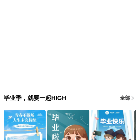
毕业季，就要一起HIGH
全部