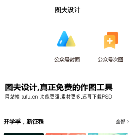
图夫设计
开学季，新征程
全部