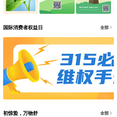
国际消费者权益日
全部
初惊蛰，万物舒
全部