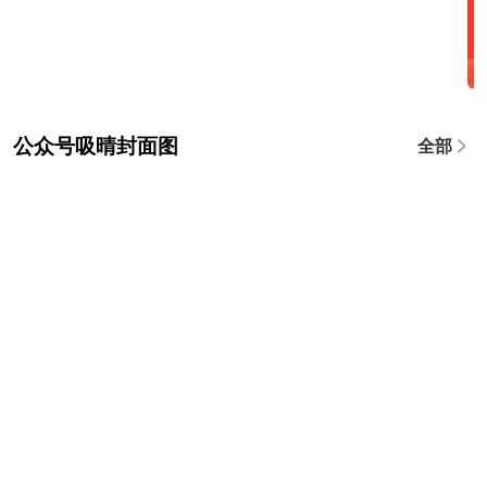
公众号吸晴封面图
全部