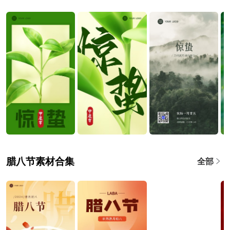
腊八节素材合集
全部