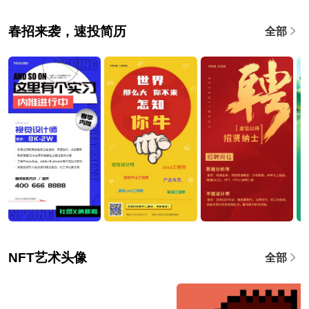
春招来袭，速投简历
全部
NFT艺术头像
全部