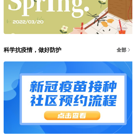
科学抗疫情，做好防护
全部