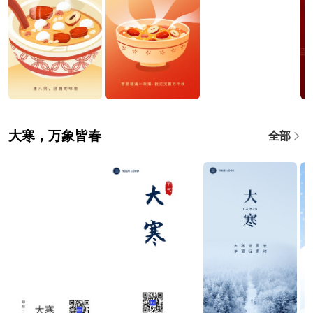
大寒，万象皆春
全部