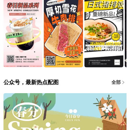
公众号，最新热点配图
全部