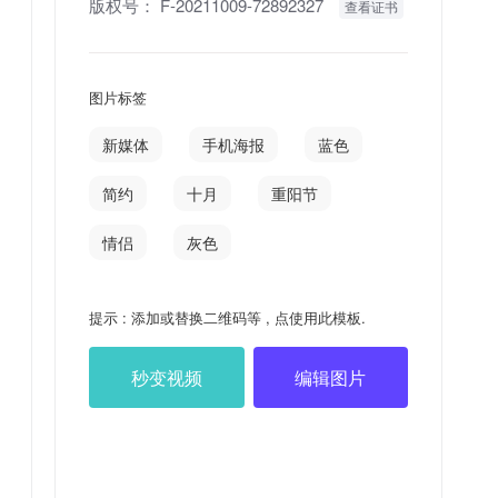
版权号：
F-20211009-72892327
查看证书
图片标签
新媒体
手机海报
蓝色
简约
十月
重阳节
情侣
灰色
提示 : 添加或替换二维码等 , 点使用此模板.
秒变视频
编辑图片