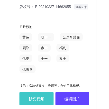
版权号：
F-20210227-14662655
查看证书
图片标签
黄色
双十一
公众号封面
领取
点击
福利
优惠
十一
双十
优惠卷
提示 : 添加或替换二维码等 , 点使用此模板.
秒变视频
编辑图片