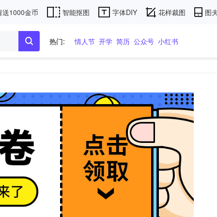
送1000金币
智能抠图
字体DIY
花样裁图
图夫
热门:
情人节
开学
简历
公众号
小红书