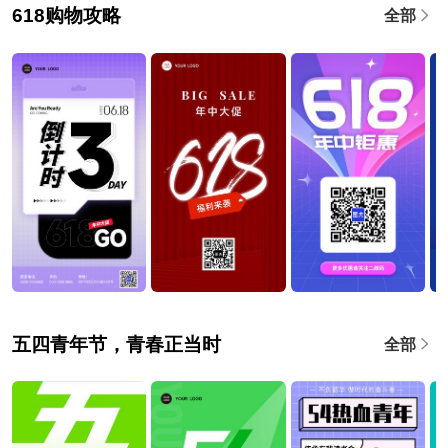
618购物攻略
全部
五四青年节，青春正当时
全部