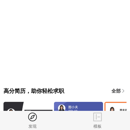
高分简历，助你轻松求职
全部
发现
模板