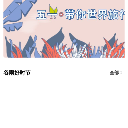
谷雨好时节
全部