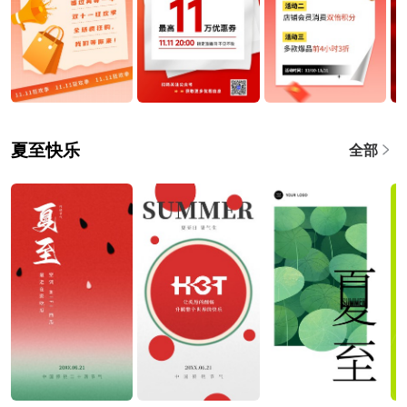
夏至快乐
全部