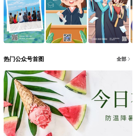
热门公众号首图
全部