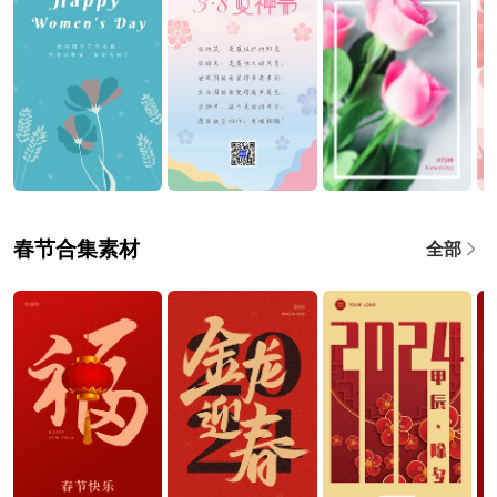
春节合集素材
全部