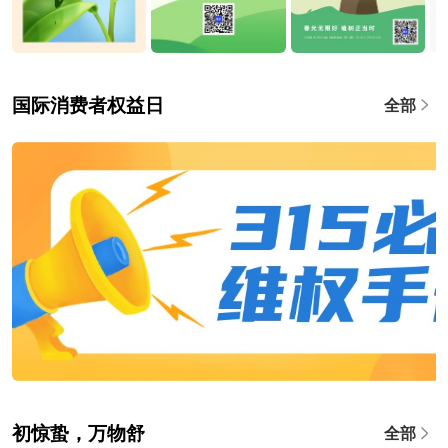
国际消费者权益日
全部
初惊蛰，万物舒
全部