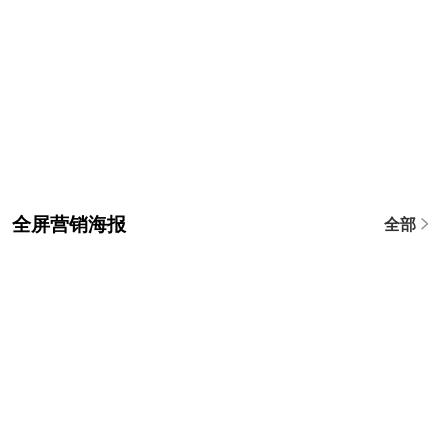
全屏营销海报
全部