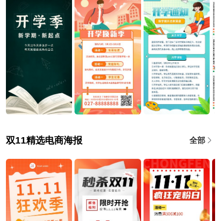
双11精选电商海报
全部