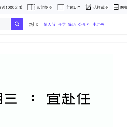
送1000金币
智能抠图
字体DIY
花样裁图
图夫
热门:
情人节
开学
简历
公众号
小红书