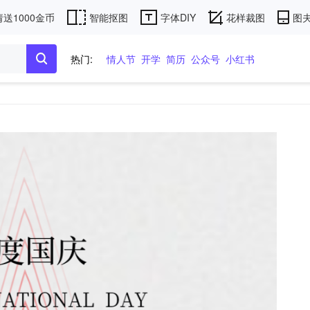
送1000金币
智能抠图
字体DIY
花样裁图
图夫
热门:
情人节
开学
简历
公众号
小红书