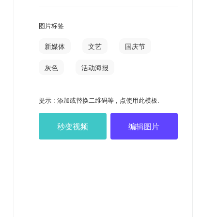
图片标签
新媒体
文艺
国庆节
灰色
活动海报
提示 : 添加或替换二维码等 , 点使用此模板.
秒变视频
编辑图片