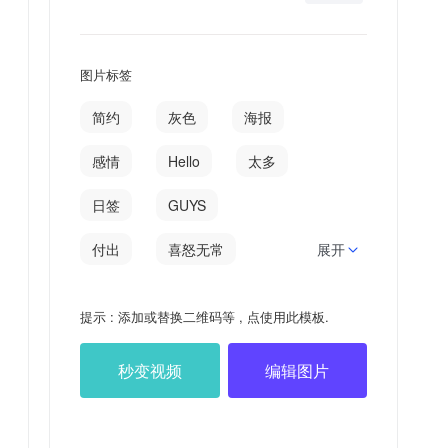
图片标签
简约
灰色
海报
感情
Hello
太多
日签
GUYS
付出
喜怒无常
展开
无常
常因
难免
提示 : 添加或替换二维码等 , 点使用此模板.
多难
患得患失
秒变视频
编辑图片
喜怒
宝贝