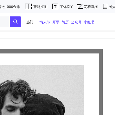
送1000金币
智能抠图
字体DIY
花样裁图
图夫
热门:
情人节
开学
简历
公众号
小红书