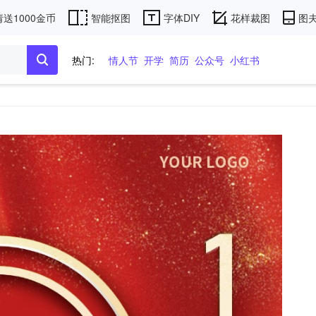
送1000金币
智能抠图
字体DIY
花样裁图
图夫
热门:
情人节
开学
简历
公众号
小红书