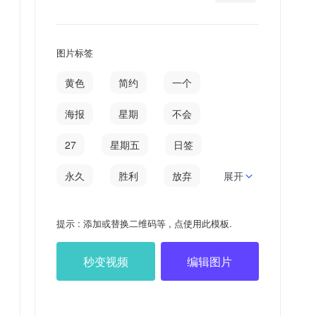
图片标签
黄色
简约
一个
海报
星期
不会
27
星期五
日签
永久
胜利
放弃
展开
胜利者
2021827
提示 : 添加或替换二维码等 , 点使用此模板.
秒变视频
编辑图片