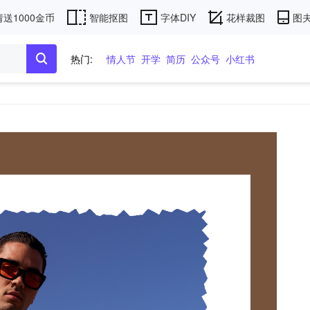
送1000金币
智能抠图
字体DIY
花样裁图
图夫
热门:
情人节
开学
简历
公众号
小红书