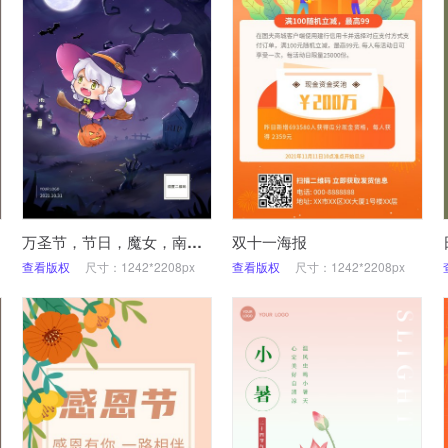
万圣节，节日，魔女，南瓜，可爱
双十一海报
查看版权
尺寸：1242*2208px
查看版权
尺寸：1242*2208px