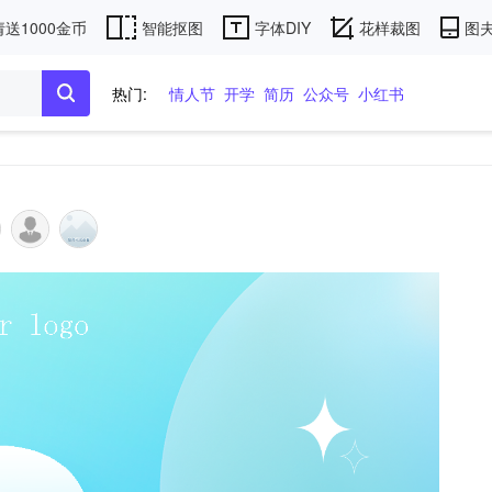
送1000金币
智能抠图
字体DIY
花样裁图
图夫
热门:
情人节
开学
简历
公众号
小红书