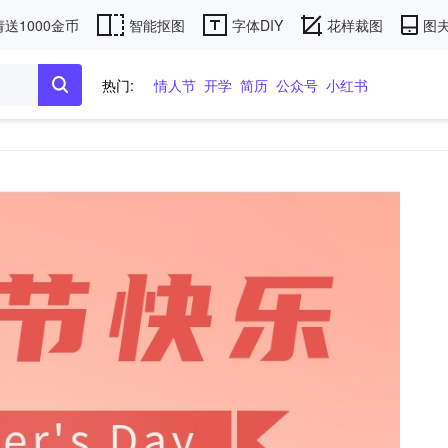
送1000金币
智能抠图
字体DIY
花样裁图
图夫
热门:
情人节
开学
简历
公众号
小红书