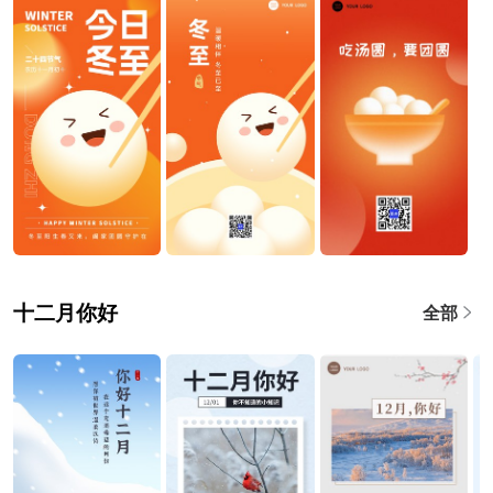
十二月你好
全部