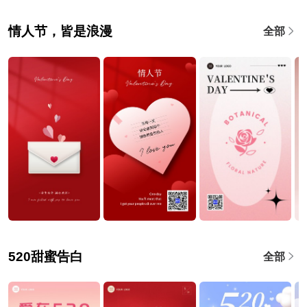
情人节，皆是浪漫
全部
520甜蜜告白
全部