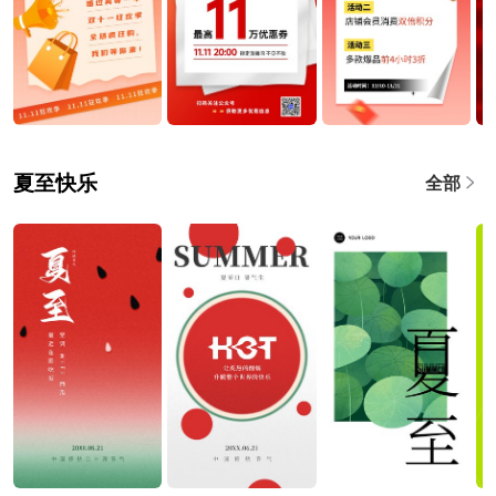
夏至快乐
全部