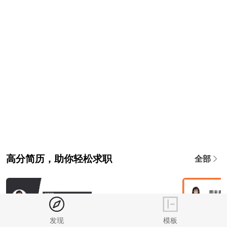
高分简历，助你轻松求职
全部
发现
模板