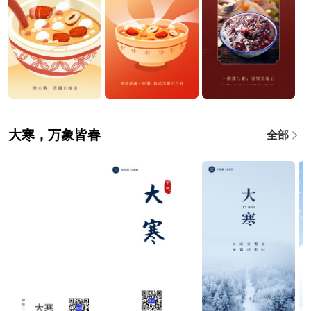
大寒，万象皆春
全部