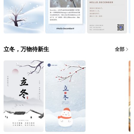
立冬，万物待新生
全部