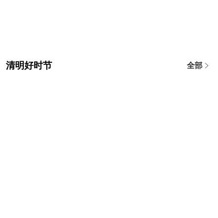
清明好时节
全部