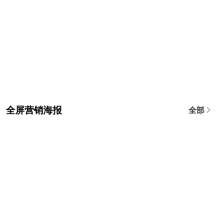
全屏营销海报
全部