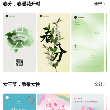
春分，春暖花开时
全部
女王节，致敬女性
全部