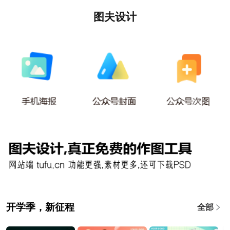
图夫设计
开学季，新征程
全部