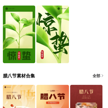
腊八节素材合集
全部