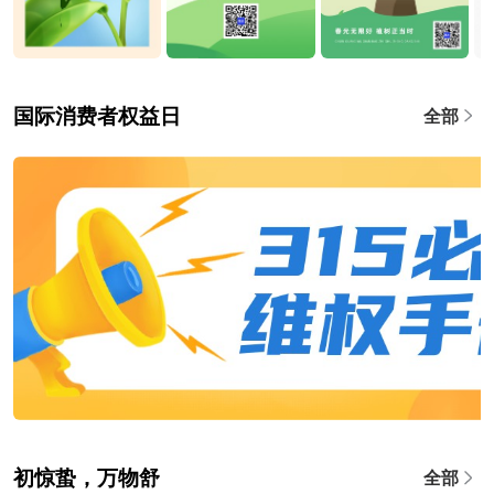
国际消费者权益日
全部
初惊蛰，万物舒
全部