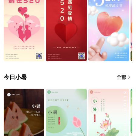
今日小暑
全部