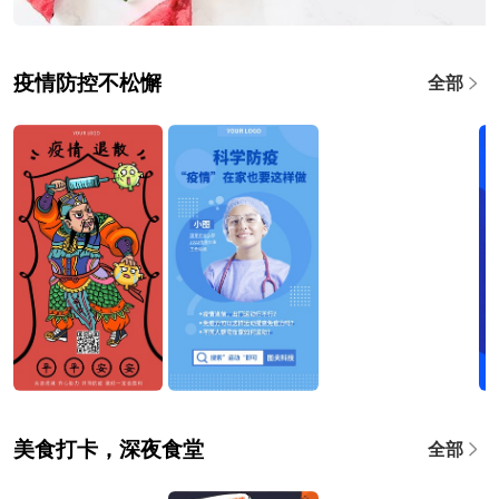
疫情防控不松懈
全部
美食打卡，深夜食堂
全部