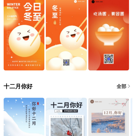
十二月你好
全部