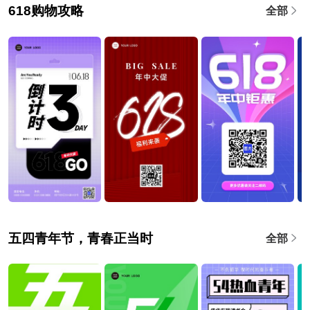
618购物攻略
全部
五四青年节，青春正当时
全部