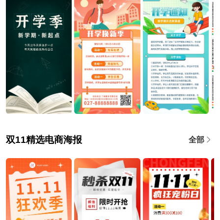
双11精选电商海报
全部