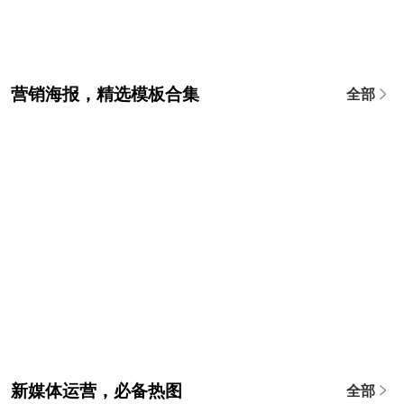
营销海报，精选模板合集
全部
新媒体运营，必备热图
全部