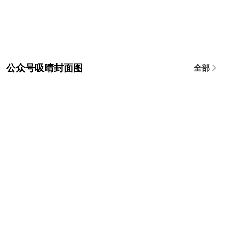
公众号吸晴封面图
全部