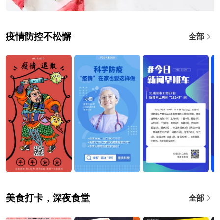
疫情防控不松懈
全部
美食打卡，深夜食堂
全部