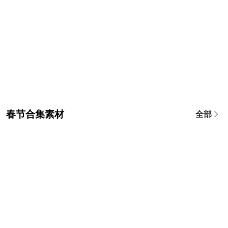
春节合集素材
全部