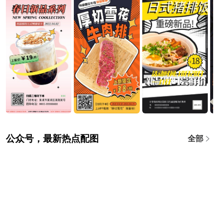
公众号，最新热点配图
全部