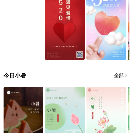
今日小暑
全部