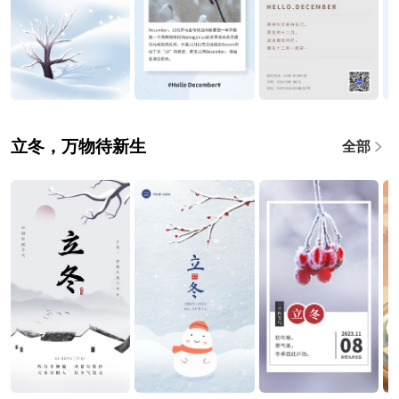
立冬，万物待新生
全部