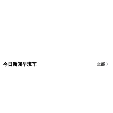
今日新闻早班车
全部