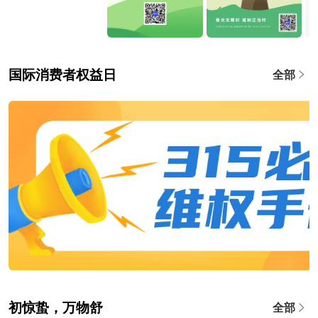
国际消费者权益日
全部
初惊蛰，万物舒
全部