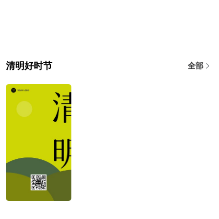
清明好时节
全部