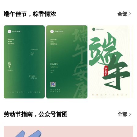
端午佳节，粽香情浓
全部
劳动节指南，公众号首图
全部