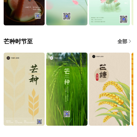
芒种时节至
全部