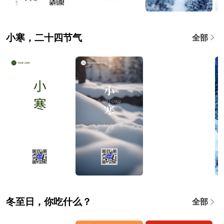
小寒，二十四节气
全部
冬至日，你吃什么？
全部