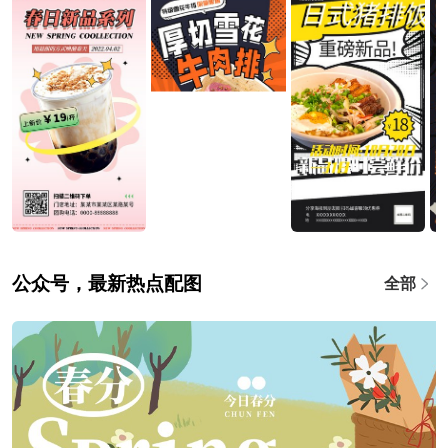
公众号，最新热点配图
全部