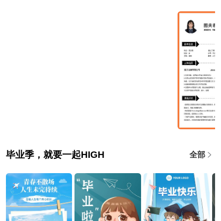
毕业季，就要一起HIGH
全部