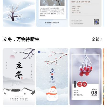
立冬，万物待新生
全部