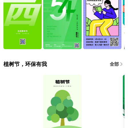
植树节，环保有我
全部