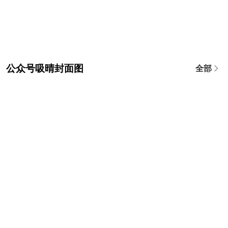
公众号吸晴封面图
全部