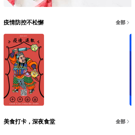
疫情防控不松懈
全部
美食打卡，深夜食堂
全部