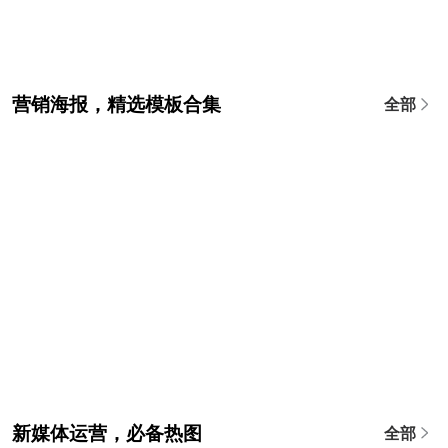
营销海报，精选模板合集
全部
新媒体运营，必备热图
全部