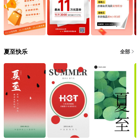
夏至快乐
全部