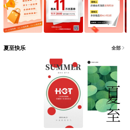
夏至快乐
全部