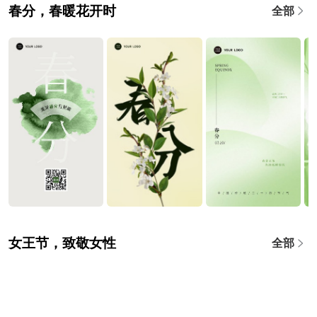
春分，春暖花开时
全部
女王节，致敬女性
全部