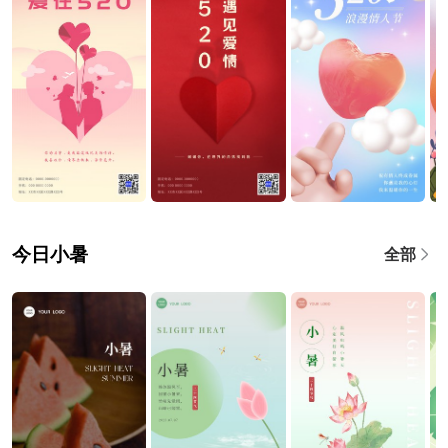
今日小暑
全部