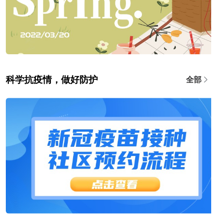
科学抗疫情，做好防护
全部