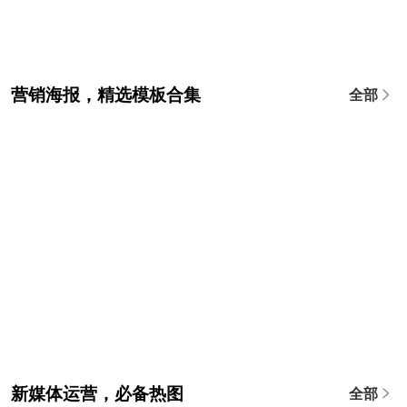
营销海报，精选模板合集
全部
新媒体运营，必备热图
全部