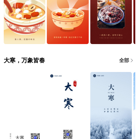
大寒，万象皆春
全部