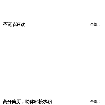
圣诞节狂欢
全部
高分简历，助你轻松求职
全部