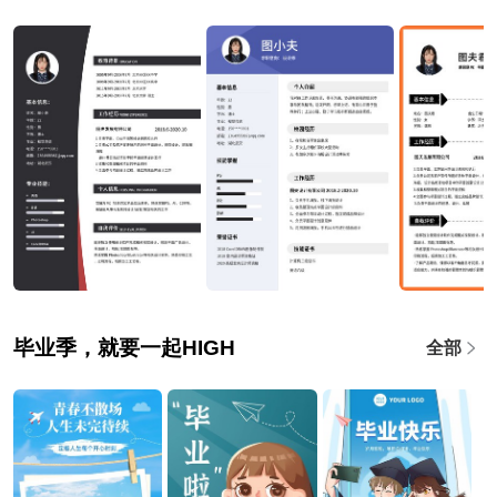
毕业季，就要一起HIGH
全部