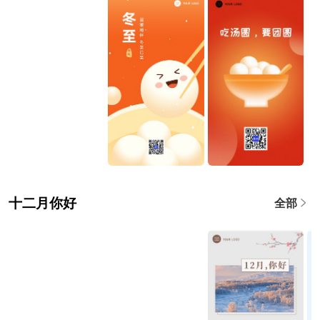
十二月你好
全部