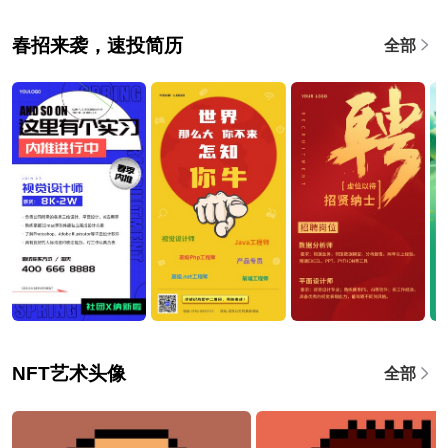
春招来袭，速投简历
全部
NFT艺术头像
全部