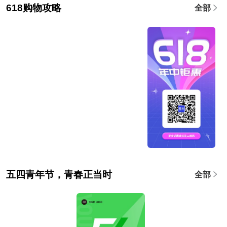
618购物攻略
全部
五四青年节，青春正当时
全部