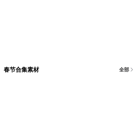
春节合集素材
全部