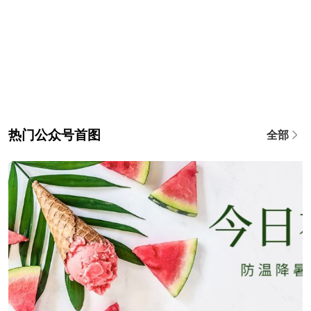
热门公众号首图
全部