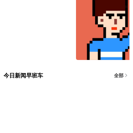
今日新闻早班车
全部