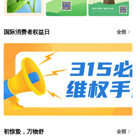
国际消费者权益日
全部
初惊蛰，万物舒
全部