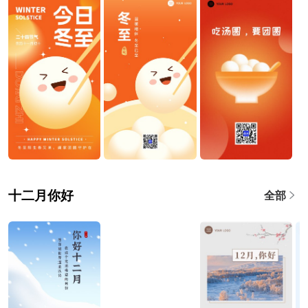
十二月你好
全部