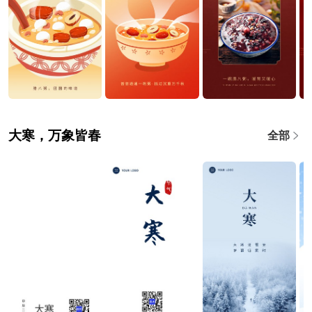
大寒，万象皆春
全部