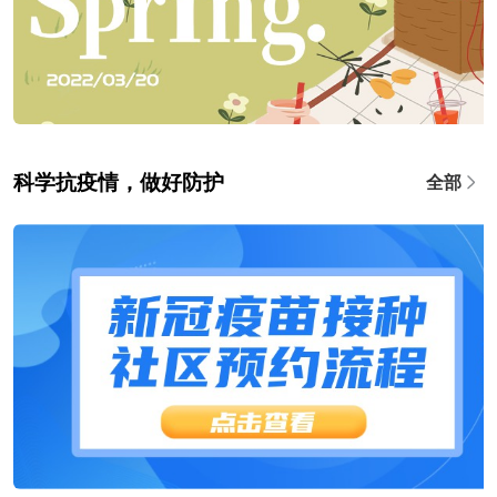
科学抗疫情，做好防护
全部