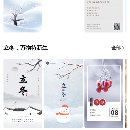
立冬，万物待新生
全部