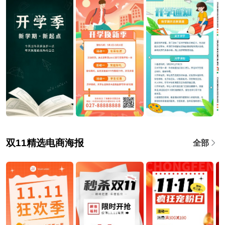
双11精选电商海报
全部