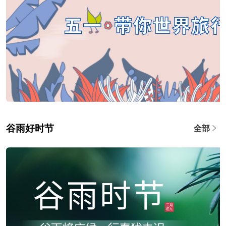
谷雨好时节
全部